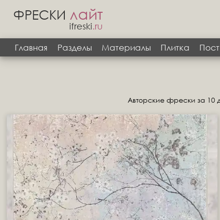
лайт
ФРЕСКИ
ifreski
.ru
Главная
Разделы
Материалы
Плитка
Пост
Авторские фрески за 10 д