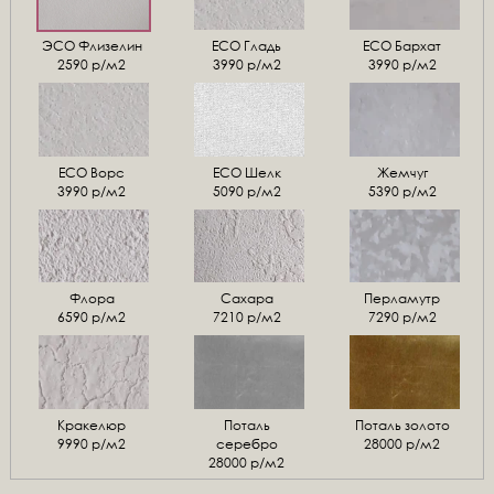
ЭСО Флизелин
ЕСО Гладь
ECO Бархат
2590 р/м2
3990 р/м2
3990 р/м2
ЕСО Ворс
ЕСО Шелк
Жемчуг
3990 р/м2
5090 р/м2
5390 р/м2
Флора
Сахара
Перламутр
6590 р/м2
7210 р/м2
7290 р/м2
Кракелюр
Поталь
Поталь золото
9990 р/м2
серебро
28000 р/м2
28000 р/м2