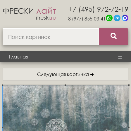
+7 (495) 972-72-19
лайт
ФРЕСКИ
ifreski
.ru
8 (977) 855-03-41
Главная
☰
Следующая картинка ➜