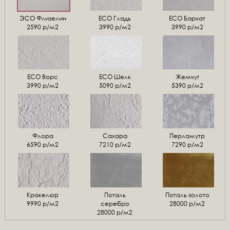
ЭСО Флизелин
ЕСО Гладь
ECO Бархат
2590 р/м2
3990 р/м2
3990 р/м2
ЕСО Ворс
ЕСО Шелк
Жемчуг
3990 р/м2
5090 р/м2
5390 р/м2
Флора
Сахара
Перламутр
6590 р/м2
7210 р/м2
7290 р/м2
Кракелюр
Поталь
Поталь золото
9990 р/м2
серебро
28000 р/м2
28000 р/м2