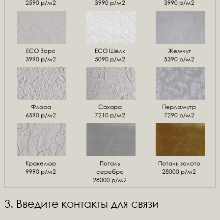
2590 р/м2
3990 р/м2
3990 р/м2
ЕСО Ворс
ЕСО Шелк
Жемчуг
3990 р/м2
5090 р/м2
5390 р/м2
Флора
Сахара
Перламутр
6590 р/м2
7210 р/м2
7290 р/м2
Кракелюр
Поталь
Поталь золото
9990 р/м2
серебро
28000 р/м2
28000 р/м2
3. Введите контакты для связи