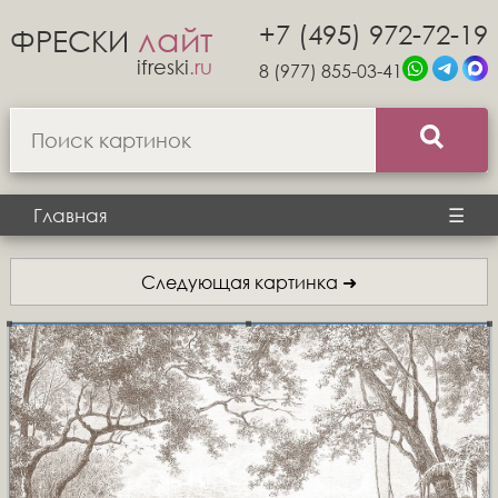
+7 (495) 972-72-19
лайт
ФРЕСКИ
ifreski
.ru
8 (977) 855-03-41
Главная
☰
Следующая картинка ➜