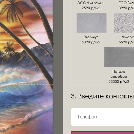
ЭСО Флизелин
ЕСО Гла
2590 р/м2
3990 р/
Жемчуг
Флор
5390 р/м2
6590 р/
Поталь
серебро
28000 р/м2
3. Введите контакты