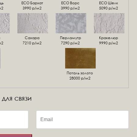
дь
ECO Бархат
ЕСО Ворс
ЕСО Шелк
м2
3990 р/м2
3990 р/м2
5090 р/м2
а
Сахара
Перламутр
Кракелюр
м2
7210 р/м2
7290 р/м2
9990 р/м2
Поталь золото
28000 р/м2
 для связи