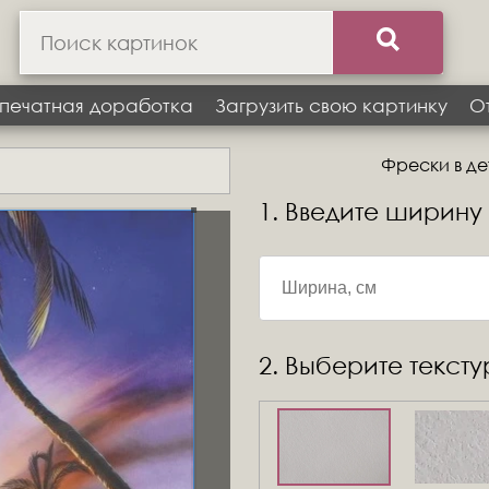
печатная доработка
Загрузить свою картинку
О
Фрески в де
1. Введите ширину
2. Выберите текст