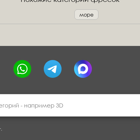
море
г.