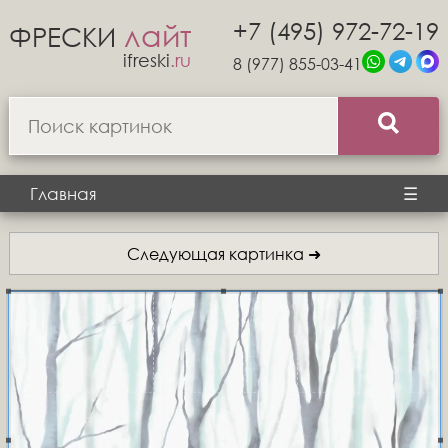
+7 (495) 972-72-19
лайт
ФРЕСКИ
ifreski
.ru
8 (977) 855-03-41
Главная
☰
Следующая картинка ➜