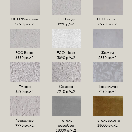
ЭСО Флизелин
ЕСО Гладь
ECO Бархат
2590 р/м2
3990 р/м2
3990 р/м2
ЕСО Ворс
ЕСО Шелк
Жемчуг
3990 р/м2
5090 р/м2
5390 р/м2
Флора
Сахара
Перламутр
6590 р/м2
7210 р/м2
7290 р/м2
Кракелюр
Поталь
Поталь золото
9990 р/м2
серебро
28000 р/м2
28000 р/м2