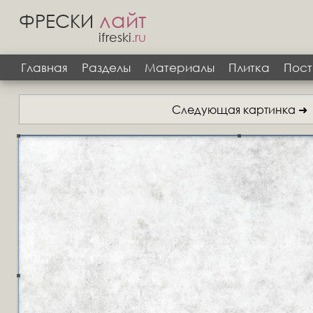
лайт
ФРЕСКИ
ifreski
.ru
Главная
Разделы
Материалы
Плитка
Пост
Следующая картинка ➜