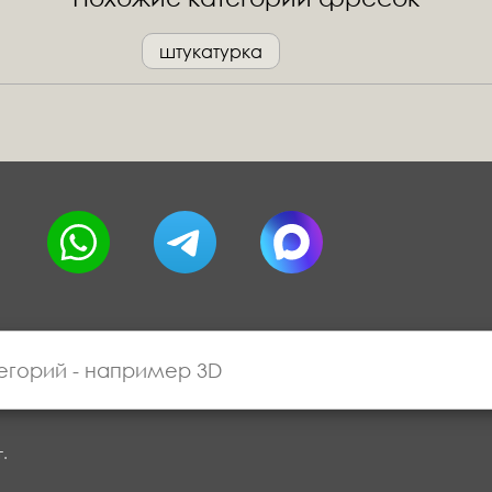
штукатурка
г.