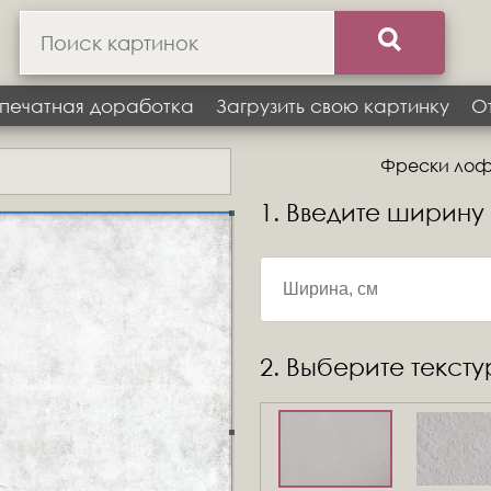
печатная доработка
Загрузить свою картинку
О
Фрески лофт,
1. Введите ширину
2. Выберите текст