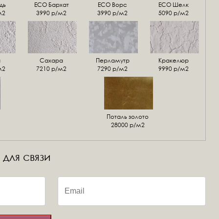
дь
ECO Бархат
ЕСО Ворс
ЕСО Шелк
м2
3990 р/м2
3990 р/м2
5090 р/м2
а
Сахара
Перламутр
Кракелюр
м2
7210 р/м2
7290 р/м2
9990 р/м2
Поталь золото
28000 р/м2
 для связи