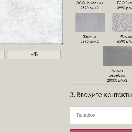
ЭСО Флизелин
ЕСО Гла
2590 р/м2
3990 р/
Жемчуг
Флор
5390 р/м2
6590 р/
Ч/Б
Поталь
серебро
28000 р/м2
3. Введите контакты