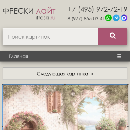
+7 (495) 972-72-19
лайт
ФРЕСКИ
ifreski
.ru
8 (977) 855-03-41
Главная
☰
Следующая картинка ➜