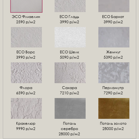
ЭСО Флизелин
ЕСО Гладь
ECO Бархат
2590 р/м2
3990 р/м2
3990 р/м2
ЕСО Ворс
ЕСО Шелк
Жемчуг
3990 р/м2
5090 р/м2
5390 р/м2
Флора
Сахара
Перламутр
6590 р/м2
7210 р/м2
7290 р/м2
Кракелюр
Поталь
Поталь золото
9990 р/м2
серебро
28000 р/м2
28000 р/м2