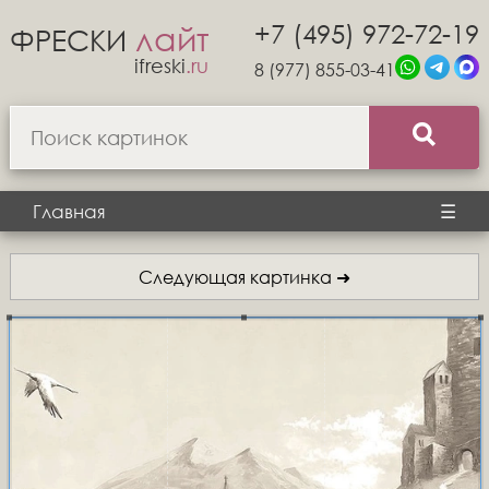
+7 (495) 972-72-19
лайт
ФРЕСКИ
ifreski
.ru
8 (977) 855-03-41
Главная
☰
Следующая картинка ➜