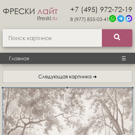
+7 (495) 972-72-19
лайт
ФРЕСКИ
ifreski
.ru
8 (977) 855-03-41
Главная
☰
Следующая картинка ➜