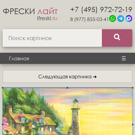
+7 (495) 972-72-19
лайт
ФРЕСКИ
ifreski
.ru
8 (977) 855-03-41
Главная
☰
Следующая картинка ➜