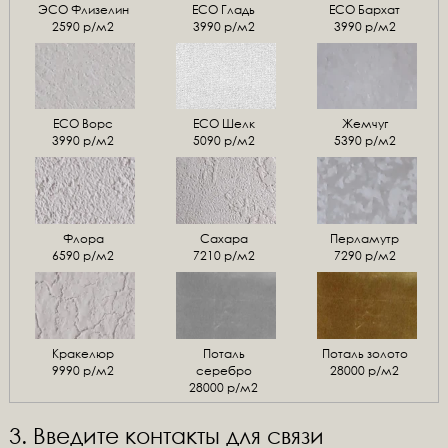
ЭСО Флизелин
ЕСО Гладь
ECO Бархат
2590 р/м2
3990 р/м2
3990 р/м2
ЕСО Ворс
ЕСО Шелк
Жемчуг
3990 р/м2
5090 р/м2
5390 р/м2
Флора
Сахара
Перламутр
6590 р/м2
7210 р/м2
7290 р/м2
Кракелюр
Поталь
Поталь золото
9990 р/м2
серебро
28000 р/м2
28000 р/м2
3. Введите контакты для связи