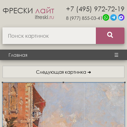
+7 (495) 972-72-19
лайт
ФРЕСКИ
ifreski
.ru
8 (977) 855-03-41
Главная
☰
Следующая картинка ➜