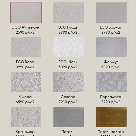
ЭСО Флизелин
ЕСО Гладь
ECO Бархат
2590 р/м2
3990 р/м2
3990 р/м2
ЕСО Ворс
ЕСО Шелк
Жемчуг
3990 р/м2
5090 р/м2
5390 р/м2
Флора
Сахара
Перламутр
6590 р/м2
7210 р/м2
7290 р/м2
Кракелюр
Поталь
Поталь золото