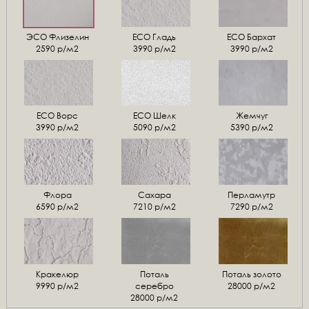
ЭСО Флизелин
ЕСО Гладь
ECO Бархат
2590 р/м2
3990 р/м2
3990 р/м2
ЕСО Ворс
ЕСО Шелк
Жемчуг
3990 р/м2
5090 р/м2
5390 р/м2
Флора
Сахара
Перламутр
6590 р/м2
7210 р/м2
7290 р/м2
Кракелюр
Поталь
Поталь золото
9990 р/м2
серебро
28000 р/м2
28000 р/м2