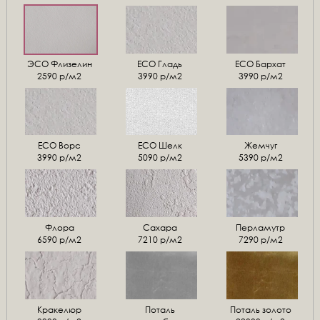
ЭСО Флизелин
ЕСО Гладь
ECO Бархат
2590 р/м2
3990 р/м2
3990 р/м2
ЕСО Ворс
ЕСО Шелк
Жемчуг
3990 р/м2
5090 р/м2
5390 р/м2
Флора
Сахара
Перламутр
6590 р/м2
7210 р/м2
7290 р/м2
Кракелюр
Поталь
Поталь золото