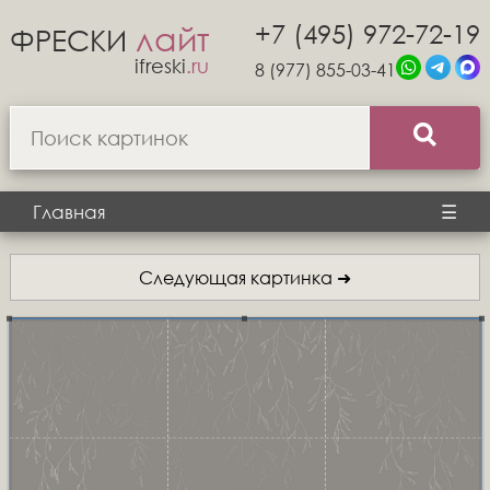
+7 (495) 972-72-19
лайт
ФРЕСКИ
ifreski
.ru
8 (977) 855-03-41
Главная
☰
Следующая картинка ➜