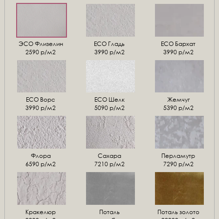
ЭСО Флизелин
ЕСО Гладь
ECO Бархат
2590 р/м2
3990 р/м2
3990 р/м2
ЕСО Ворс
ЕСО Шелк
Жемчуг
3990 р/м2
5090 р/м2
5390 р/м2
Флора
Сахара
Перламутр
6590 р/м2
7210 р/м2
7290 р/м2
Кракелюр
Поталь
Поталь золото