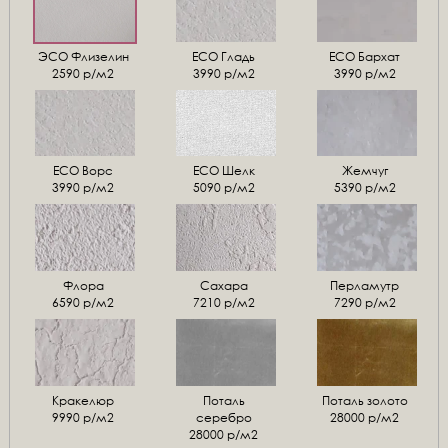
ЭСО Флизелин
ЕСО Гладь
ECO Бархат
2590 р/м2
3990 р/м2
3990 р/м2
ЕСО Ворс
ЕСО Шелк
Жемчуг
3990 р/м2
5090 р/м2
5390 р/м2
Флора
Сахара
Перламутр
6590 р/м2
7210 р/м2
7290 р/м2
Кракелюр
Поталь
Поталь золото
9990 р/м2
серебро
28000 р/м2
28000 р/м2