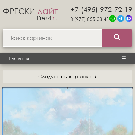
+7 (495) 972-72-19
лайт
ФРЕСКИ
ifreski
.ru
8 (977) 855-03-41
Главная
☰
Следующая картинка ➜