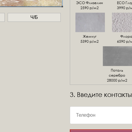
ЭСО Флизелин
ЕСО Гла
2590 р/м2
3990 р/
Ч/Б
Жемчуг
Флор
5390 р/м2
6590 р/
Поталь
серебро
28000 р/м2
3. Введите контакты