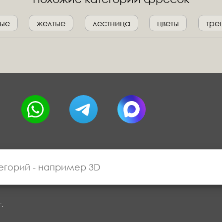
вые
желтые
лестница
цветы
тре
г.