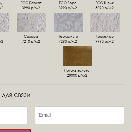
дь
ECO Бархат
ЕСО Ворс
ЕСО Шелк
м2
3990 р/м2
3990 р/м2
5090 р/м2
а
Сахара
Перламутр
Кракелюр
м2
7210 р/м2
7290 р/м2
9990 р/м2
Поталь золото
28000 р/м2
 для связи