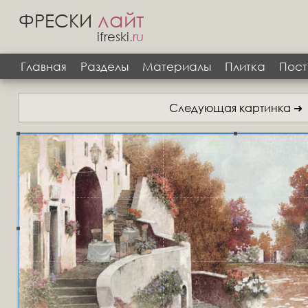
лайт
ФРЕСКИ
ifreski
.ru
Главная
Разделы
Материалы
Плитка
Пост
Следующая картинка ➜