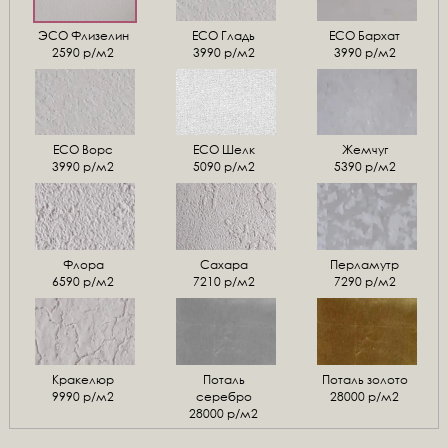
ЭСО Флизелин
ЕСО Гладь
ECO Бархат
2590 р/м2
3990 р/м2
3990 р/м2
ЕСО Ворс
ЕСО Шелк
Жемчуг
3990 р/м2
5090 р/м2
5390 р/м2
Флора
Сахара
Перламутр
6590 р/м2
7210 р/м2
7290 р/м2
Кракелюр
Поталь
Поталь золото
9990 р/м2
серебро
28000 р/м2
28000 р/м2