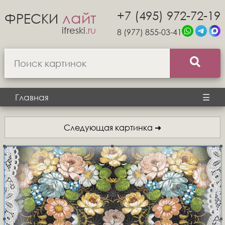
+7 (495) 972-72-19
лайт
ФРЕСКИ
ifreski
.ru
8 (977) 855-03-41
Главная
☰
Следующая картинка ➜