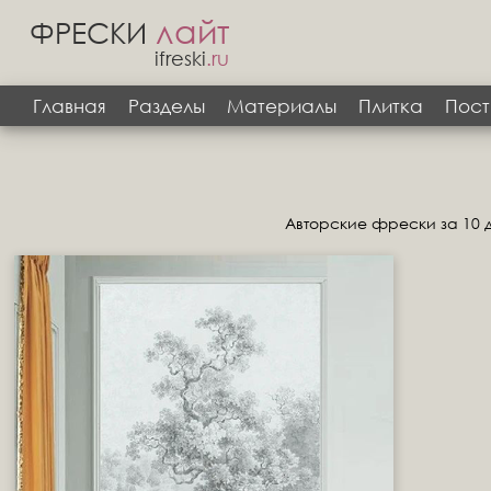
лайт
ФРЕСКИ
ifreski
.ru
Главная
Разделы
Материалы
Плитка
Пост
Авторские фрески за 10 д