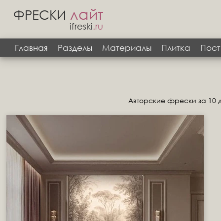
лайт
ФРЕСКИ
ifreski
.ru
Главная
Разделы
Материалы
Плитка
Пост
Авторские фрески за 10 д