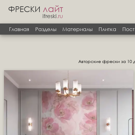
лайт
ФРЕСКИ
ifreski
.ru
Главная
Разделы
Материалы
Плитка
Пост
Авторские фрески за 10 д