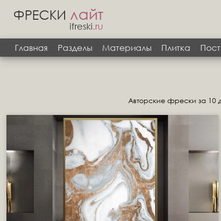
лайт
ФРЕСКИ
ifreski
.ru
Главная
Разделы
Материалы
Плитка
Пост
Авторские фрески за 10 д