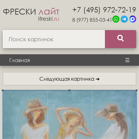
+7 (495) 972-72-19
лайт
ФРЕСКИ
ifreski
.ru
8 (977) 855-03-41
Главная
☰
Следующая картинка ➜