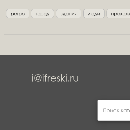
ретро
город
здания
люди
прохож
i@ifreski.ru