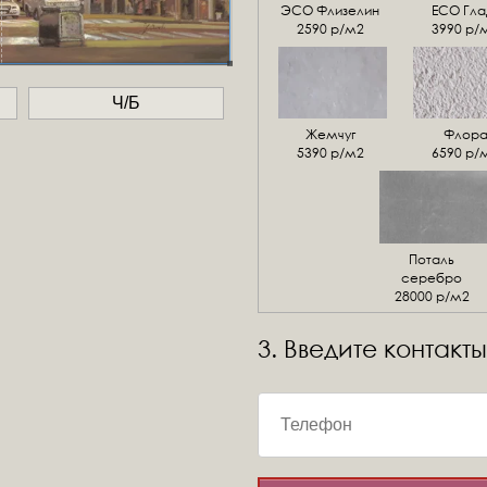
ЭСО Флизелин
ЕСО Гла
2590 р/м2
3990 р/
Ч/Б
Жемчуг
Флор
5390 р/м2
6590 р/
Поталь
серебро
28000 р/м2
3. Введите контакты