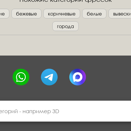
ие
бежевые
коричневые
белые
вывеск
города