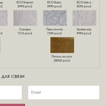
дь
ECO Бархат
ЕСО Ворс
ЕСО Шелк
м2
3990 р/м2
3990 р/м2
5090 р/м2
а
Сахара
Перламутр
Кракелюр
м2
7210 р/м2
7290 р/м2
9990 р/м2
Поталь золото
28000 р/м2
 для связи