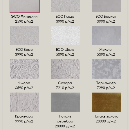
ЭСО Флизелин
ЕСО Гладь
ECO Бархат
2590 р/м2
3990 р/м2
3990 р/м2
ЕСО Ворс
ЕСО Шелк
Жемчуг
3990 р/м2
5090 р/м2
5390 р/м2
Флора
Сахара
Перламутр
6590 р/м2
7210 р/м2
7290 р/м2
Кракелюр
Поталь
Поталь золото
9990 р/м2
серебро
28000 р/м2
28000 р/м2