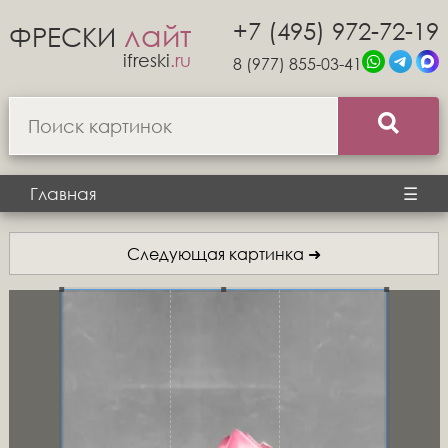
+7 (495) 972-72-19
лайт
ФРЕСКИ
ifreski
.ru
8 (977) 855-03-41
Главная
☰
Следующая картинка ➜