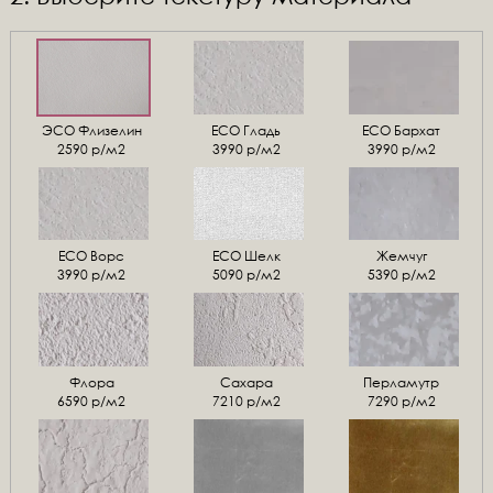
ЭСО Флизелин
ЕСО Гладь
ECO Бархат
2590 р/м2
3990 р/м2
3990 р/м2
ЕСО Ворс
ЕСО Шелк
Жемчуг
3990 р/м2
5090 р/м2
5390 р/м2
Флора
Сахара
Перламутр
6590 р/м2
7210 р/м2
7290 р/м2