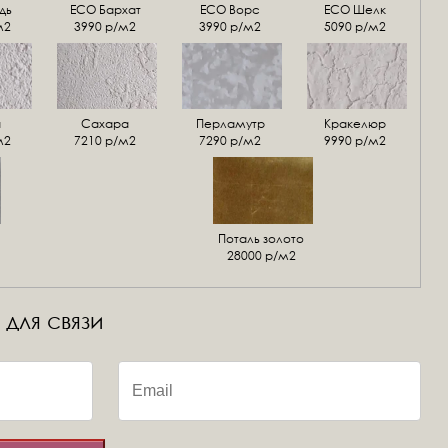
дь
ECO Бархат
ЕСО Ворс
ЕСО Шелк
м2
3990 р/м2
3990 р/м2
5090 р/м2
а
Сахара
Перламутр
Кракелюр
м2
7210 р/м2
7290 р/м2
9990 р/м2
Поталь золото
28000 р/м2
 для связи