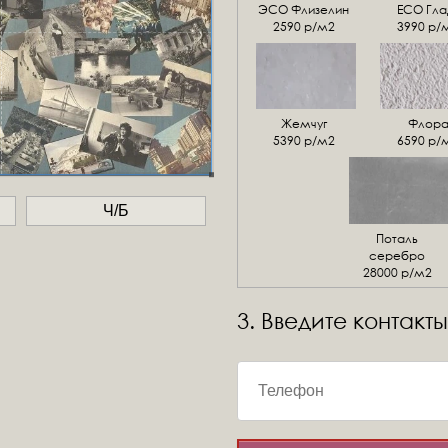
ЭСО Флизелин
ЕСО Гла
2590 р/м2
3990 р/
Жемчуг
Флор
5390 р/м2
6590 р/
Ч/Б
Поталь
серебро
28000 р/м2
3. Введите контакты