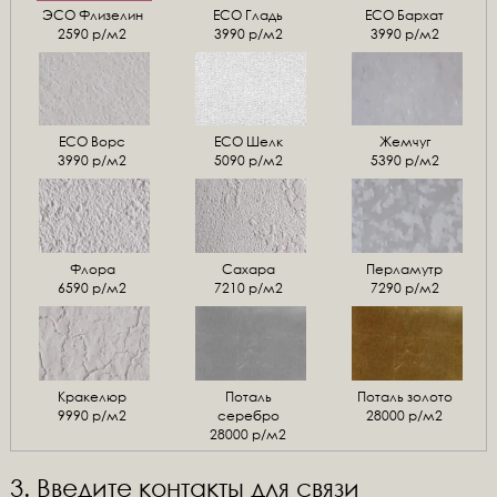
ЭСО Флизелин
ЕСО Гладь
ECO Бархат
2590 р/м2
3990 р/м2
3990 р/м2
ЕСО Ворс
ЕСО Шелк
Жемчуг
3990 р/м2
5090 р/м2
5390 р/м2
Флора
Сахара
Перламутр
6590 р/м2
7210 р/м2
7290 р/м2
Кракелюр
Поталь
Поталь золото
9990 р/м2
серебро
28000 р/м2
28000 р/м2
3. Введите контакты для связи