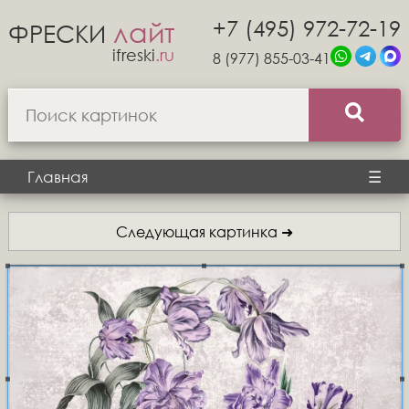
+7 (495) 972-72-19
лайт
ФРЕСКИ
ifreski
.ru
8 (977) 855-03-41
Главная
☰
Следующая картинка ➜