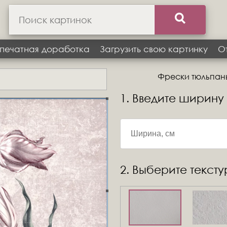
печатная доработка
Загрузить свою картинку
О
Фрески тюльпаны,
1. Введите ширину
2. Выберите текст