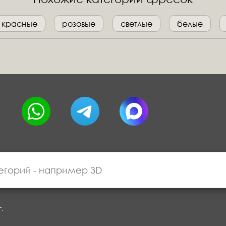
красные
розовые
светлые
белые
г.