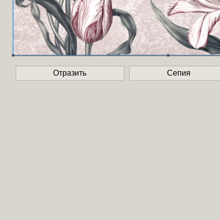
Отразить
Сепия