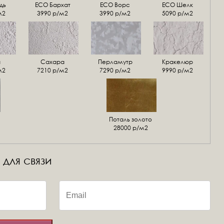
дь
ECO Бархат
ЕСО Ворс
ЕСО Шелк
м2
3990 р/м2
3990 р/м2
5090 р/м2
а
Сахара
Перламутр
Кракелюр
м2
7210 р/м2
7290 р/м2
9990 р/м2
Поталь золото
28000 р/м2
 для связи