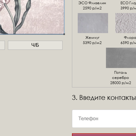
ЭСО Флизелин
ЕСО Гла
2590 р/м2
3990 р/
Жемчуг
Флор
5390 р/м2
6590 р/
Ч/Б
Поталь
серебро
28000 р/м2
3. Введите контакты