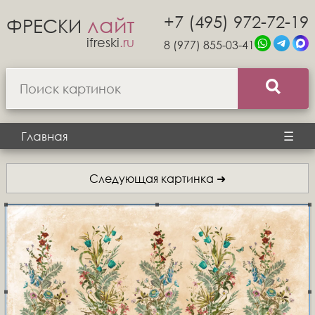
+7 (495) 972-72-19
лайт
ФРЕСКИ
ifreski
.ru
8 (977) 855-03-41
Главная
☰
Следующая картинка ➜