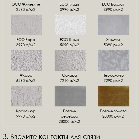
ЭСО Флизелин
ЕСО Гладь
ECO Бархат
2590 р/м2
3990 р/м2
3990 р/м2
ЕСО Ворс
ЕСО Шелк
Жемчуг
3990 р/м2
5090 р/м2
5390 р/м2
Флора
Сахара
Перламутр
6590 р/м2
7210 р/м2
7290 р/м2
Кракелюр
Поталь
Поталь золото
9990 р/м2
серебро
28000 р/м2
28000 р/м2
3. Введите контакты для связи