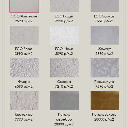
ЭСО Флизелин
ЕСО Гладь
ECO Бархат
2590 р/м2
3990 р/м2
3990 р/м2
ЕСО Ворс
ЕСО Шелк
Жемчуг
3990 р/м2
5090 р/м2
5390 р/м2
Флора
Сахара
Перламутр
6590 р/м2
7210 р/м2
7290 р/м2
Кракелюр
Поталь
Поталь золото
9990 р/м2
серебро
28000 р/м2
28000 р/м2