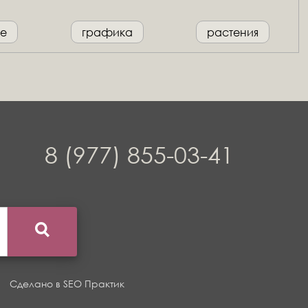
е
графика
растения
8 (977) 855-03-41
Сделано в
SEO Практик