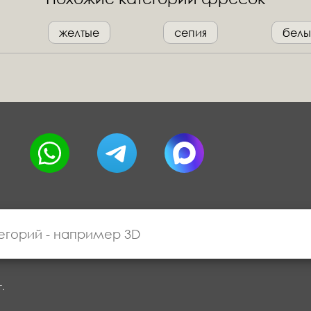
желтые
сепия
белы
г.