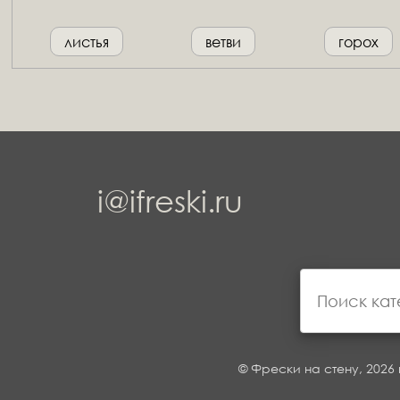
листья
ветви
горох
i@ifreski.ru
© Фрески на стену, 2026 