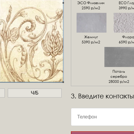
ЭСО Флизелин
ЕСО Гла
2590 р/м2
3990 р/
Жемчуг
Флор
5390 р/м2
6590 р/
Поталь
серебро
28000 р/м2
Ч/Б
3. Введите контакты