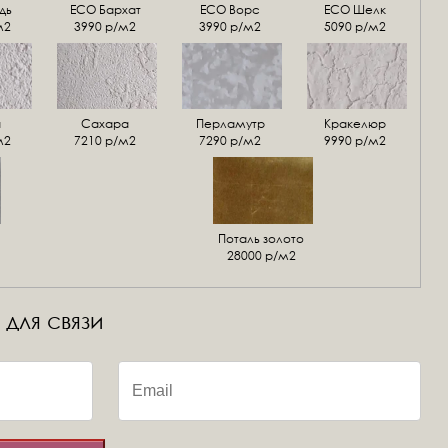
дь
ECO Бархат
ЕСО Ворс
ЕСО Шелк
м2
3990 р/м2
3990 р/м2
5090 р/м2
а
Сахара
Перламутр
Кракелюр
м2
7210 р/м2
7290 р/м2
9990 р/м2
Поталь золото
28000 р/м2
 для связи