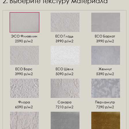
2. Выберите текстуру материала
ЭСО Флизелин
ЕСО Гладь
ECO Бархат
2590 р/м2
3990 р/м2
3990 р/м2
ЕСО Ворс
ЕСО Шелк
Жемчуг
3990 р/м2
5090 р/м2
5390 р/м2
Флора
Сахара
Перламутр
6590 р/м2
7210 р/м2
7290 р/м2