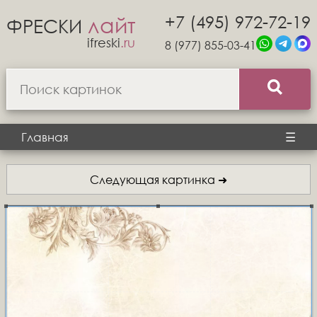
+7 (495) 972-72-19
лайт
ФРЕСКИ
ifreski
.ru
8 (977) 855-03-41
Главная
☰
Следующая картинка ➜