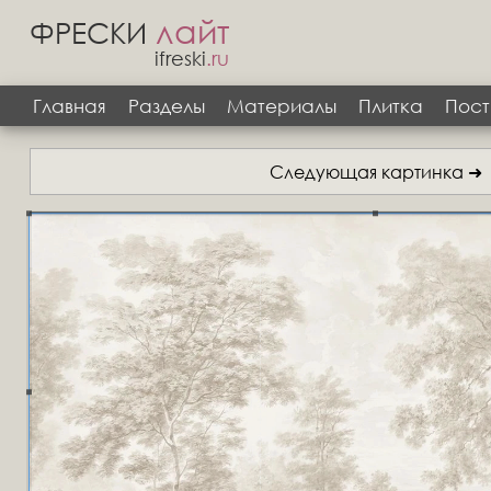
лайт
ФРЕСКИ
ifreski
.ru
Главная
Разделы
Материалы
Плитка
Пост
Следующая картинка ➜