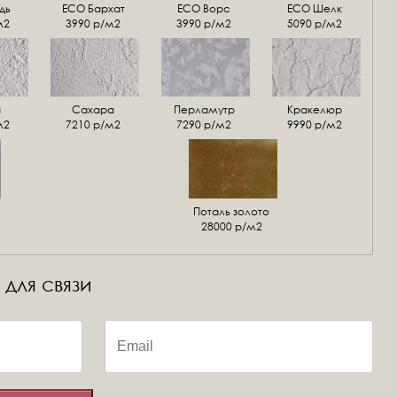
дь
ECO Бархат
ЕСО Ворс
ЕСО Шелк
м2
3990 р/м2
3990 р/м2
5090 р/м2
а
Сахара
Перламутр
Кракелюр
м2
7210 р/м2
7290 р/м2
9990 р/м2
Поталь золото
28000 р/м2
 для связи