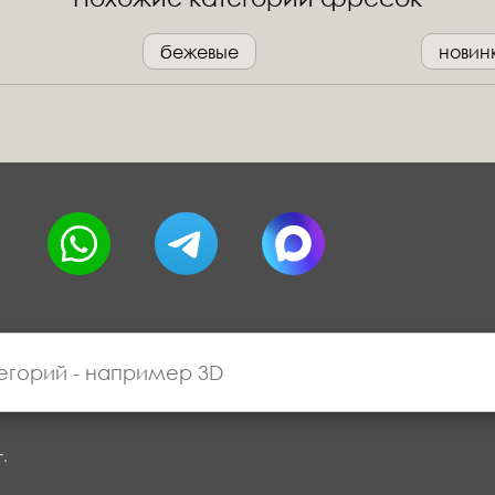
бежевые
новин
г.