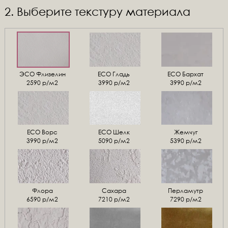
2. Выберите текстуру материала
ЭСО Флизелин
ЕСО Гладь
ECO Бархат
2590 р/м2
3990 р/м2
3990 р/м2
ЕСО Ворс
ЕСО Шелк
Жемчуг
3990 р/м2
5090 р/м2
5390 р/м2
Флора
Сахара
Перламутр
6590 р/м2
7210 р/м2
7290 р/м2