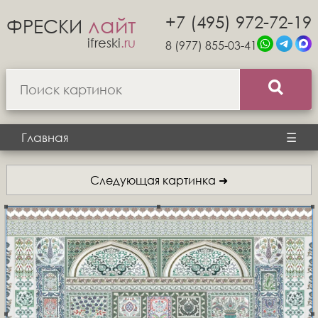
+7 (495) 972-72-19
лайт
ФРЕСКИ
ifreski
.ru
8 (977) 855-03-41
Главная
☰
Следующая картинка ➜