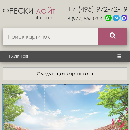
+7 (495) 972-72-19
лайт
ФРЕСКИ
ifreski
.ru
8 (977) 855-03-41
Главная
☰
Следующая картинка ➜