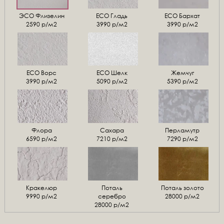
ЭСО Флизелин
ЕСО Гладь
ECO Бархат
2590 р/м2
3990 р/м2
3990 р/м2
ЕСО Ворс
ЕСО Шелк
Жемчуг
3990 р/м2
5090 р/м2
5390 р/м2
Флора
Сахара
Перламутр
6590 р/м2
7210 р/м2
7290 р/м2
Кракелюр
Поталь
Поталь золото
9990 р/м2
серебро
28000 р/м2
28000 р/м2