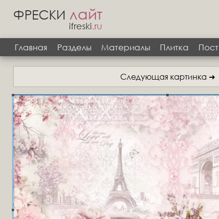
лайт
ФРЕСКИ
ifreski
.ru
Главная
Разделы
Материалы
Плитка
Пост
Следующая картинка ➜