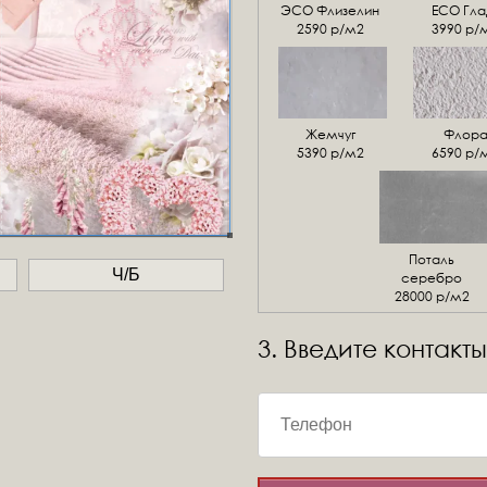
ЭСО Флизелин
ЕСО Гла
2590 р/м2
3990 р/
Жемчуг
Флор
5390 р/м2
6590 р/
Поталь
Ч/Б
серебро
28000 р/м2
3. Введите контакты