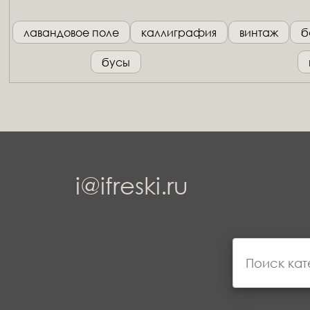
лавандовое поле
каллиграфия
винтаж
б
бусы
i@ifreski.ru