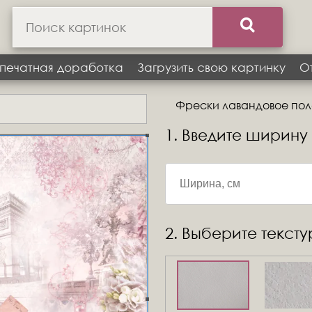
печатная доработка
Загрузить свою картинку
О
Фрески лавандовое поле
1. Введите ширину
2. Выберите текст