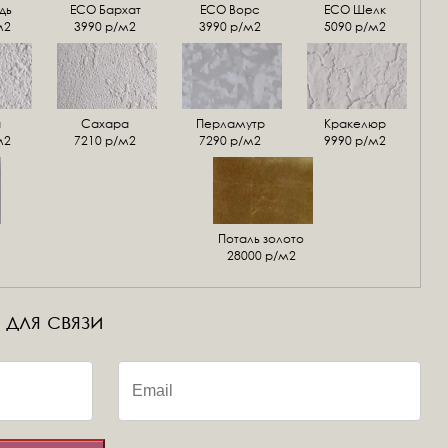
дь
ECO Бархат
ЕСО Ворс
ЕСО Шелк
м2
3990 р/м2
3990 р/м2
5090 р/м2
а
Сахара
Перламутр
Кракелюр
м2
7210 р/м2
7290 р/м2
9990 р/м2
Поталь золото
28000 р/м2
 для связи