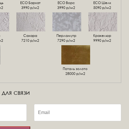
дь
ECO Бархат
ЕСО Ворс
ЕСО Шелк
м2
3990 р/м2
3990 р/м2
5090 р/м2
а
Сахара
Перламутр
Кракелюр
м2
7210 р/м2
7290 р/м2
9990 р/м2
Поталь золото
28000 р/м2
 для связи