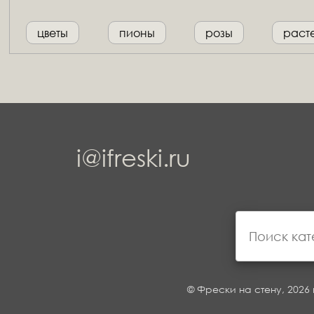
цветы
пионы
розы
раст
i@ifreski.ru
© Фрески на стену, 2026 