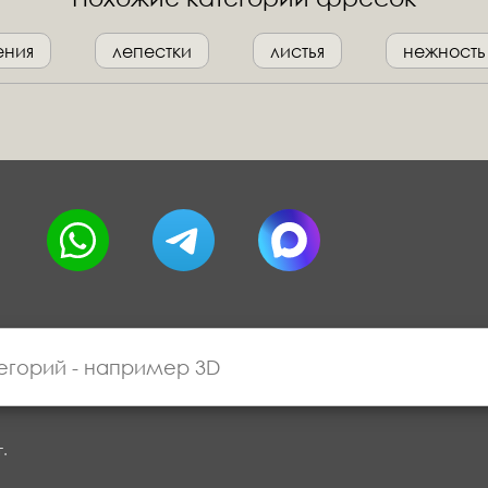
ения
лепестки
листья
нежность
г.