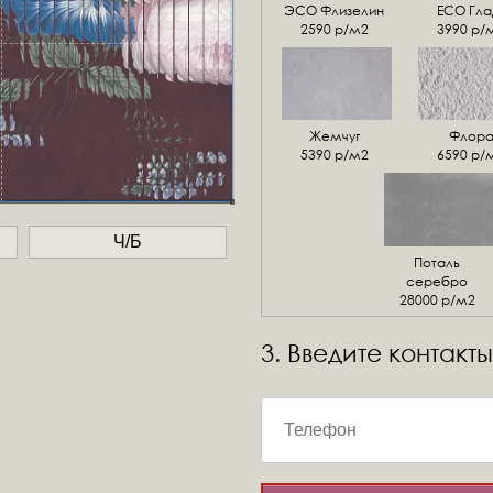
ЭСО Флизелин
ЕСО Гла
2590 р/м2
3990 р/
Жемчуг
Флор
5390 р/м2
6590 р/
Ч/Б
Поталь
серебро
28000 р/м2
3. Введите контакты