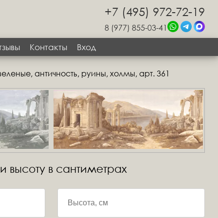
+7 (495) 972-72-19
8 (977) 855-03-41
тзывы
Контакты
Вход
еленые, античность, руины, холмы, арт. 361
 и высоту в сантиметрах