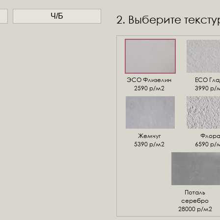
Ч/Б
2. Выберите текст
ЭСО Флизелин
ЕСО Гла
2590 р/м2
3990 р/
Жемчуг
Флор
5390 р/м2
6590 р/
Поталь
серебро
28000 р/м2