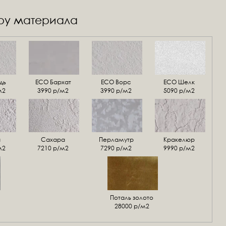
уру материала
дь
ECO Бархат
ЕСО Ворс
ЕСО Шелк
м2
3990 р/м2
3990 р/м2
5090 р/м2
а
Сахара
Перламутр
Кракелюр
м2
7210 р/м2
7290 р/м2
9990 р/м2
Поталь золото
28000 р/м2