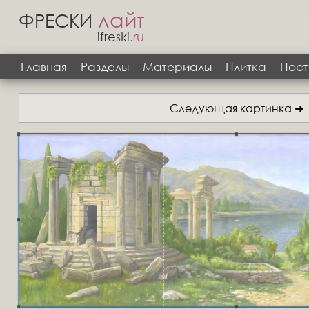
лайт
ФРЕСКИ
ifreski
.ru
Главная
Разделы
Материалы
Плитка
Пост
Следующая картинка ➜