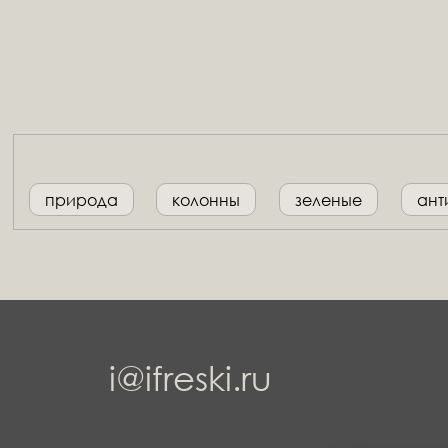
природа
колонны
зеленые
ант
i@ifreski.ru