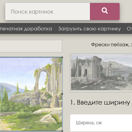
печатная доработка
Загрузить свою картинку
О
Фрески пейзаж, з
1. Введите ширину