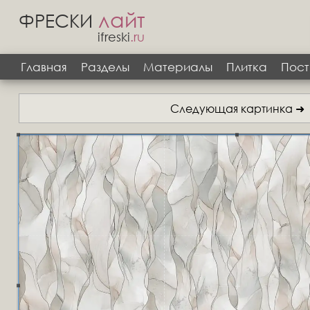
лайт
ФРЕСКИ
ifreski
.ru
Главная
Разделы
Материалы
Плитка
Пост
Следующая картинка ➜