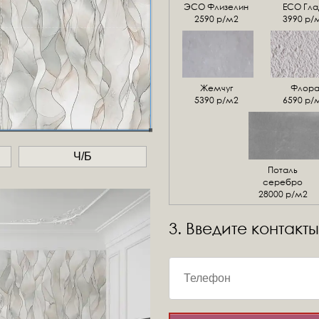
ЭСО Флизелин
ЕСО Гла
2590 р/м2
3990 р/
Жемчуг
Флор
5390 р/м2
6590 р/
Ч/Б
Поталь
серебро
28000 р/м2
3. Введите контакты