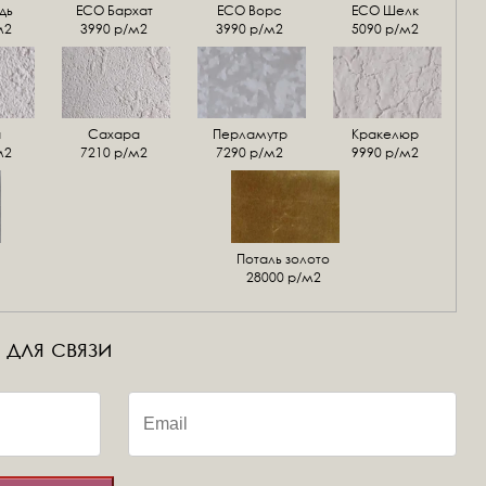
дь
ECO Бархат
ЕСО Ворс
ЕСО Шелк
м2
3990 р/м2
3990 р/м2
5090 р/м2
а
Сахара
Перламутр
Кракелюр
м2
7210 р/м2
7290 р/м2
9990 р/м2
Поталь золото
28000 р/м2
 для связи