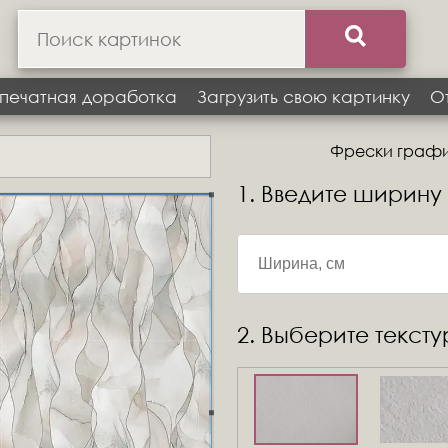
печатная доработка
Загрузить свою картинку
О
Фрески график
1. Введите ширину
2. Выберите текст