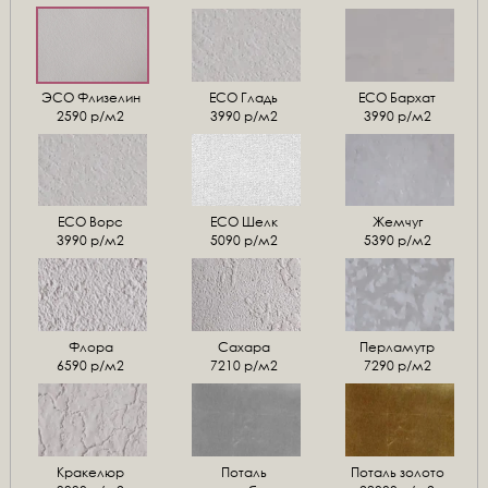
ЭСО Флизелин
ЕСО Гладь
ECO Бархат
2590 р/м2
3990 р/м2
3990 р/м2
ЕСО Ворс
ЕСО Шелк
Жемчуг
3990 р/м2
5090 р/м2
5390 р/м2
Флора
Сахара
Перламутр
6590 р/м2
7210 р/м2
7290 р/м2
Кракелюр
Поталь
Поталь золото