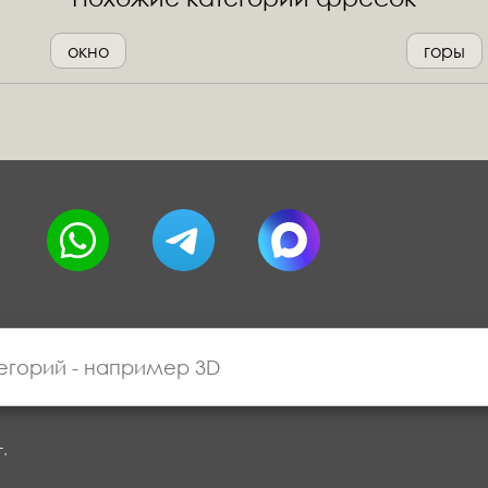
окно
горы
г.