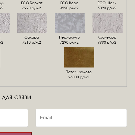
дь
ECO Бархат
ЕСО Ворс
ЕСО Шелк
м2
3990 р/м2
3990 р/м2
5090 р/м2
а
Сахара
Перламутр
Кракелюр
м2
7210 р/м2
7290 р/м2
9990 р/м2
Поталь золото
28000 р/м2
 для связи