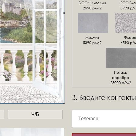
ЭСО Флизелин
ЕСО Гла
2590 р/м2
3990 р/
Жемчуг
Флор
5390 р/м2
6590 р/
Поталь
серебро
28000 р/м2
3. Введите контакты
Ч/Б