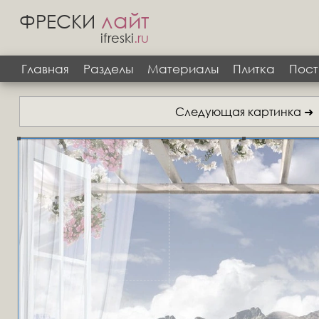
лайт
ФРЕСКИ
ifreski
.ru
Главная
Разделы
Материалы
Плитка
Пост
Следующая картинка ➜