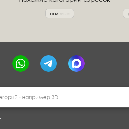
полевые
г.