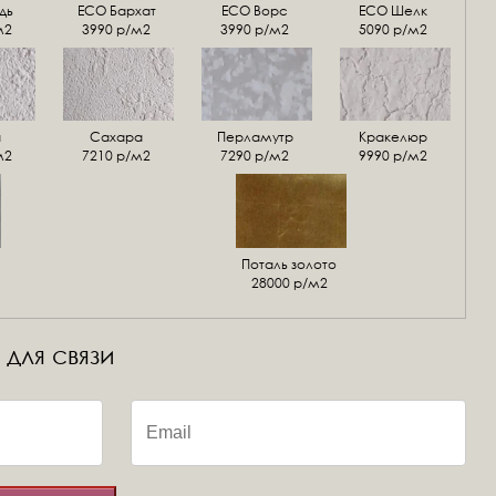
дь
ECO Бархат
ЕСО Ворс
ЕСО Шелк
м2
3990 р/м2
3990 р/м2
5090 р/м2
а
Сахара
Перламутр
Кракелюр
м2
7210 р/м2
7290 р/м2
9990 р/м2
Поталь золото
28000 р/м2
 для связи