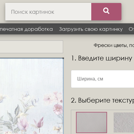
печатная доработка
Загрузить свою картинку
О
Фрески цветы, по
1. Введите ширину
2. Выберите текст