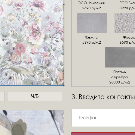
ЭСО Флизелин
ЕСО Гла
2590 р/м2
3990 р/
Жемчуг
Флор
5390 р/м2
6590 р/
Поталь
серебро
28000 р/м2
3. Введите контакты
Ч/Б