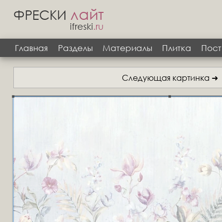
лайт
ФРЕСКИ
ifreski
.ru
Главная
Разделы
Материалы
Плитка
Пост
Следующая картинка ➜