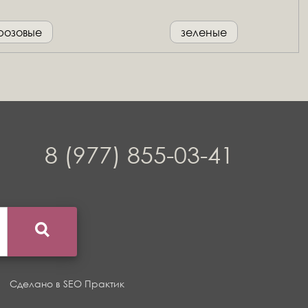
розовые
зеленые
8 (977) 855-03-41
Сделано в
SEO Практик