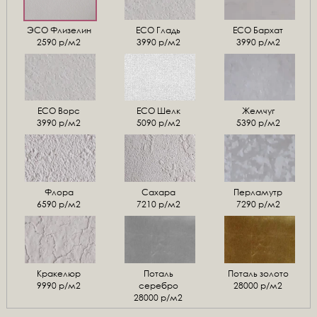
ЭСО Флизелин
ЕСО Гладь
ECO Бархат
2590 р/м2
3990 р/м2
3990 р/м2
ЕСО Ворс
ЕСО Шелк
Жемчуг
3990 р/м2
5090 р/м2
5390 р/м2
Флора
Сахара
Перламутр
6590 р/м2
7210 р/м2
7290 р/м2
Кракелюр
Поталь
Поталь золото
9990 р/м2
серебро
28000 р/м2
28000 р/м2