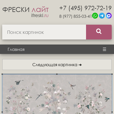
+7 (495) 972-72-19
лайт
ФРЕСКИ
ifreski
.ru
8 (977) 855-03-41
Главная
☰
Следующая картинка ➜