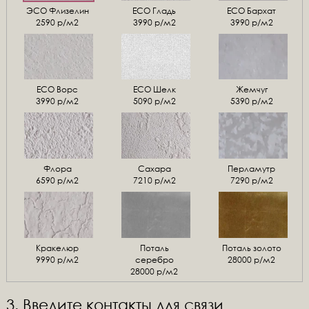
ЭСО Флизелин
ЕСО Гладь
ECO Бархат
2590 р/м2
3990 р/м2
3990 р/м2
ЕСО Ворс
ЕСО Шелк
Жемчуг
3990 р/м2
5090 р/м2
5390 р/м2
Флора
Сахара
Перламутр
6590 р/м2
7210 р/м2
7290 р/м2
Кракелюр
Поталь
Поталь золото
9990 р/м2
серебро
28000 р/м2
28000 р/м2
3. Введите контакты для связи