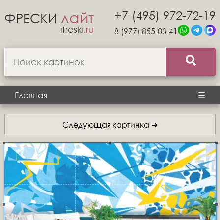
+7 (495) 972-72-19
лайт
ФРЕСКИ
ifreski
.ru
8 (977) 855-03-41
Главная
☰
Следующая картинка ➜