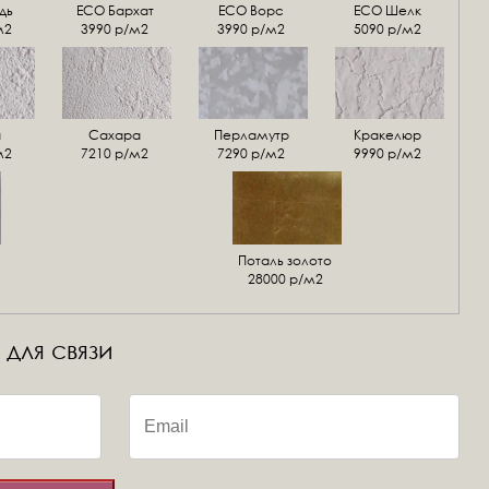
дь
ECO Бархат
ЕСО Ворс
ЕСО Шелк
м2
3990 р/м2
3990 р/м2
5090 р/м2
а
Сахара
Перламутр
Кракелюр
м2
7210 р/м2
7290 р/м2
9990 р/м2
Поталь золото
28000 р/м2
 для связи