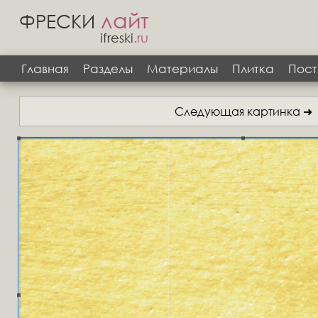
лайт
ФРЕСКИ
ifreski
.ru
Главная
Разделы
Материалы
Плитка
Пост
Следующая картинка ➜