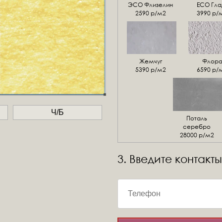
ЭСО Флизелин
ЕСО Гла
2590 р/м2
3990 р/
Жемчуг
Флор
5390 р/м2
6590 р/
Ч/Б
Поталь
серебро
28000 р/м2
3. Введите контакты