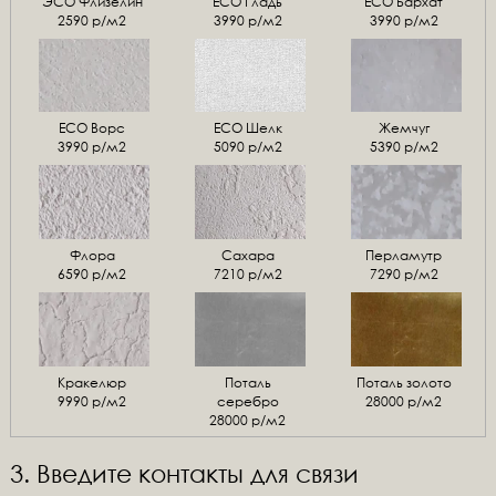
ЭСО Флизелин
ЕСО Гладь
ECO Бархат
2590 р/м2
3990 р/м2
3990 р/м2
ЕСО Ворс
ЕСО Шелк
Жемчуг
3990 р/м2
5090 р/м2
5390 р/м2
Флора
Сахара
Перламутр
6590 р/м2
7210 р/м2
7290 р/м2
Кракелюр
Поталь
Поталь золото
9990 р/м2
серебро
28000 р/м2
28000 р/м2
3. Введите контакты для связи