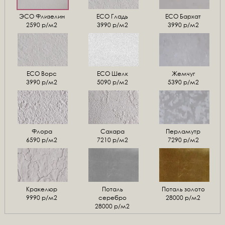
ЭСО Флизелин
ЕСО Гладь
ECO Бархат
2590 р/м2
3990 р/м2
3990 р/м2
ЕСО Ворс
ЕСО Шелк
Жемчуг
3990 р/м2
5090 р/м2
5390 р/м2
Флора
Сахара
Перламутр
6590 р/м2
7210 р/м2
7290 р/м2
Кракелюр
Поталь
Поталь золото
9990 р/м2
серебро
28000 р/м2
28000 р/м2