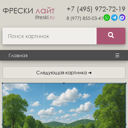
+7 (495) 972-72-19
лайт
ФРЕСКИ
ifreski
.ru
8 (977) 855-03-41
Главная
☰
Следующая картинка ➜